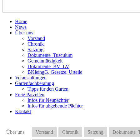
Home
News
Über uns
Vorstand
Chronik
Satzung
Dokumente_Tusculum
Gemeinnützigkeit
Dokumente_BV_LV
BKleingG, Gesetze, Urteile
Veranstaltungen
Gartenfachberatung
Tipps für den Garten
Freie Parzellen
Infos für Neupächter
Infos für abgebende Pächter
Kontakt
Über uns
Vorstand
Chronik
Satzung
Dokumente_T