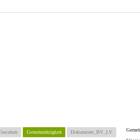
Gemein
usculum
Gemeinnützigkeit
Dokumente_BV_LV